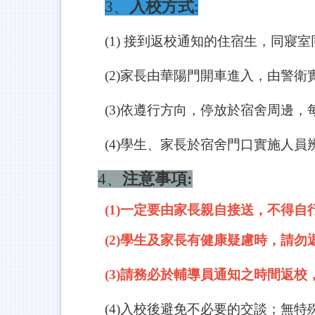
3
、
入校方式
:
(1)
接到返校通知的住宿生，同寢室
(2)
家長由華陽門開車進入，由警衛
(3)
依遵行方向，停放於宿舍周邊，
(4)
學生、家長於宿舍門口實施人員
4
、
注意事項:
(1)一定要由家長親自接送，不得
(2)
學生及家長有健康疑慮時，請勿
(3)
請務必於輔導員通知之時間返校
(4)
入校後避免不必要的交談；無特