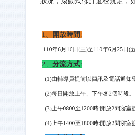
狀況，滾動式修訂返校規定，
1
、
開放時間
:
110年6月16日(三)至110年6月25日
2
、
分流方式
:
(1)
由輔導員提前以簡訊及電話通知
(2)每日開放上午、下午各2個時段。
(3)
上午0800至1200時:開放2間
(4)
上午1400至1800時:開放2間