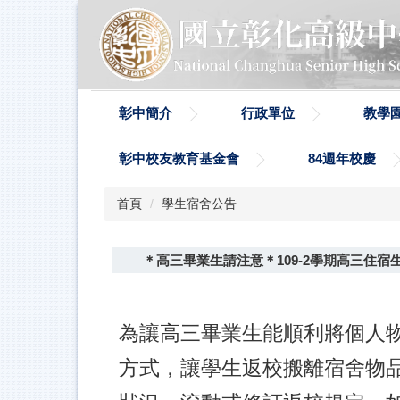
跳
到
主
要
內
容
彰中簡介
行政單位
教學
區
彰中校友教育基金會
84週年校慶
首頁
學生宿舍公告
＊高三畢業生請注意＊109-2學期高三住
為讓高三畢業生能順利將個人
方式，讓學生返校搬離宿舍物