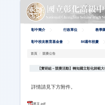
跳
到
主
要
內
容
彰中簡介
行政單位
教學
區
彰中校友教育基金會
84週年校慶
首頁
競賽公告
【實研組－競賽活動】轉知國立彰化師範大學辦
詳情請見下方附件。
來文.pdf