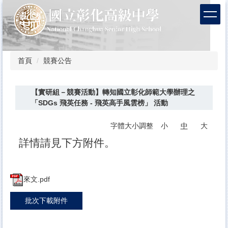
跳
到
主
要
內
容
首頁
競賽公告
區
【實研組－競賽活動】轉知國立彰化師範大學辦理之
「SDGs 飛英任務 - 飛英高手風雲榜」 活動
字體大小調整
小
中
大
詳情請見下方附件。
來文.pdf
批次下載附件