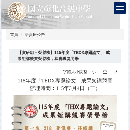
跳
到
主
要
內
容
首頁
語資班公告
區
【實研組－榮譽榜】115年度「TEDX專題論文」 成
果短講競賽榮譽榜，恭喜獲獎同學
字體大小調整
小
中
大
115年度「TEDX專題論文」成果短講競賽
辦理時間：115年3月4日（三）