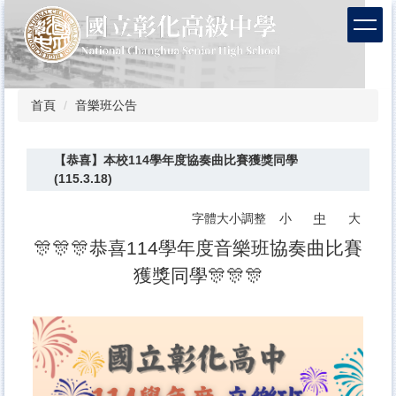
跳
到
主
要
內
容
首頁
音樂班公告
區
【恭喜】本校114學年度協奏曲比賽獲獎同學
(115.3.18)
字體大小調整
小
中
大
🎊🎊🎊恭喜114學年度音樂班協奏曲比賽
獲獎同學🎊🎊🎊