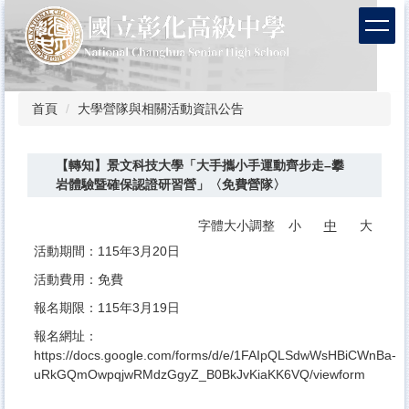
跳
到
主
要
內
容
首頁
大學營隊與相關活動資訊公告
區
【轉知】景文科技大學「大手攜小手運動齊步走–攀
岩體驗暨確保認證研習營」〈免費營隊〉
字體大小調整
小
中
大
活動期間：115年3月20日
活動費用：免費
報名期限：115年3月19日
報名網址：
https://docs.google.com/forms/d/e/1FAIpQLSdwWsHBiCWnBa-
uRkGQmOwpqjwRMdzGgyZ_B0BkJvKiaKK6VQ/viewform