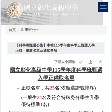
跳
到
主
要
內
容
首頁
科學班公告
區
【科學班甄選公告】本校115學年度科學班甄選入學
正取、備取名單及通知事項
字體大小調整
小
中
大
國立彰化高級中學
115
學年度科學班甄選
入學正備取名單
正取名單，共
25
名
(
依甄選證號排序
)
(
一般生
24
名及符合特殊身分學生升學
優待標準
1
名
)