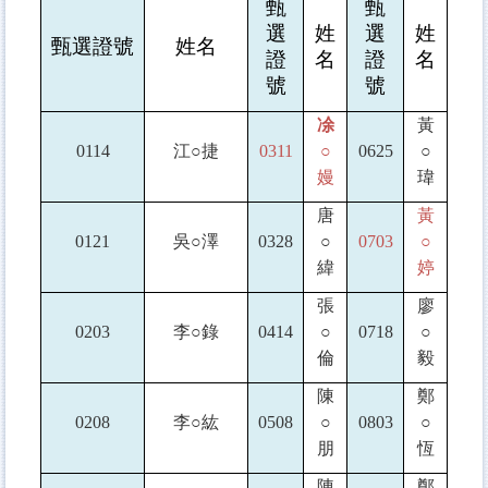
甄
甄
選
姓
選
姓
甄選證號
姓名
證
名
證
名
號
號
凃
黃
0114
江
○
捷
0311
○
0625
○
嫚
瑋
唐
黃
0121
吳
○
澤
0328
○
0703
○
緯
婷
張
廖
0203
李
○
錄
0414
○
0718
○
倫
毅
陳
鄭
0208
李
○
紘
0508
○
0803
○
朋
恆
陳
鄭