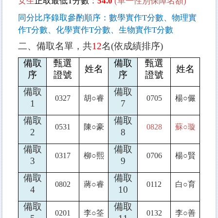
女生
正取最低
T
分數
：
54.0
(
單一性別保障名額
)
同分比序錄取參酌順序：數學實作
T
分數、物理實
作
T
分數、化學實作
T
分數、生物實作
T
分數
二、備取名單，共
12
名
(
依成績排序
)
備取
甄選
備取
甄選
姓名
姓名
序
證號
序
證號
備取
備取
0327
胡
○
睿
0705
楊
○
儼
1
7
備取
備取
0531
陳
○
豪
0828
蘇
○
璇
2
8
備取
備取
0317
柳
○
熙
0706
楊
○
賢
3
9
備取
備取
0802
蔣
○
睿
0112
白
○
育
4
10
備取
備取
0201
李
○
筌
0132
李
○
善