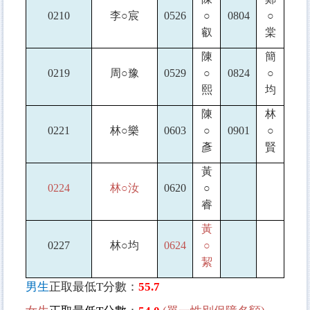
0210
李
○
宸
0526
○
0804
○
叡
棠
陳
簡
0219
周
○
豫
0529
○
0824
○
熙
均
陳
林
0221
林
○
樂
0603
○
0901
○
彥
賢
黃
0224
林
○
汝
0620
○
睿
黃
0227
林
○
均
0624
○
絜
男生
正取最低
T
分數：
55.7