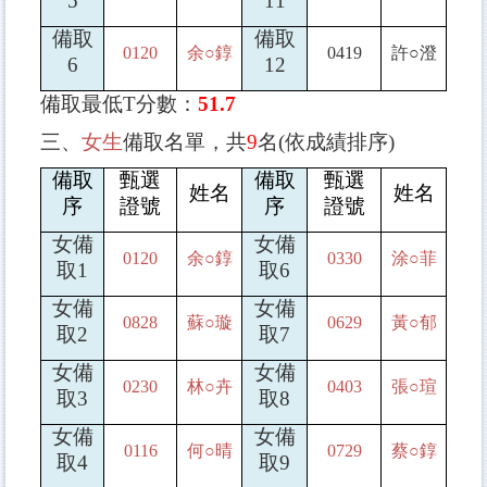
5
11
備取
備取
0120
余
○
錞
0419
許
○
澄
6
12
備取最低
T
分數：
51.7
三、
女生
備取名單，共
9
名
(
依成績排序
)
備取
甄選
備取
甄選
姓名
姓名
序
證號
序
證號
女備
女備
0120
余
○
錞
0330
涂
○
菲
取
1
取
6
女備
女備
0828
蘇
○
璇
0629
黃
○
郁
取
2
取
7
女備
女備
0230
林
○
卉
0403
張
○
瑄
取
3
取
8
女備
女備
0116
何
○
晴
0729
蔡
○
錞
取
4
取
9