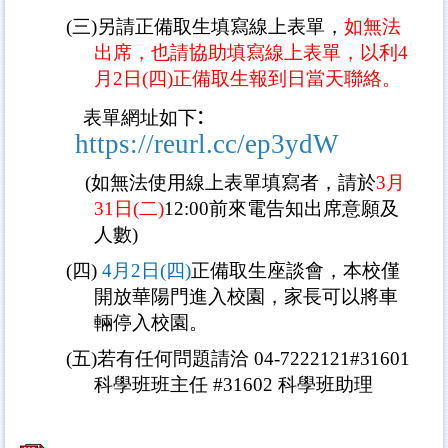
(
三
)
另請正備取生填寫線上表單，
如無法
出席，也請協助填寫線上表單，以利
4
月
2
日
(
四
)
正備取生報到日當天聯絡。
:
表單網址如下
https://reurl.cc/ep3ydW
(
如無法使用線上表單填寫者，請於
3
月
31
日
(
二
)
12:00
前來電告知出席意願及
人數
)
(
四
)
4
月
2
日
(
四
)
正備取生座談會，本校僅
開放華陽門進入校園，家長可以將車
輛停入校園。
(
五
)
若有任何問題請洽
04-7222121#31601
科學班班主任
#31602
科學班助理