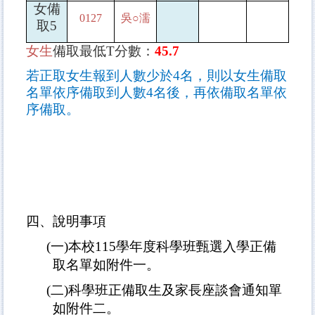
女備
0127
吳
○
濡
取
5
女生
備取最低
T
分數：
45.7
若正取女生報到人數少於
4
名，則以女生備取
名單依序備取到人數
4
名後，再依備取名單依
序備取。
四、說明事項
(
一
)
本校
115
學年度科學班甄選入學正備
取名單如附件一。
(
二
)
科學班正備取生及家長座談會通知單
如附件二。