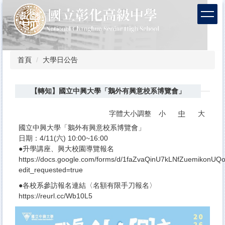
跳
到
主
要
內
容
首頁
大學日公告
區
【轉知】國立中興大學「鵝外有興意校系博覽會」
字體大小調整
小
中
大
國立中興大學「鵝外有興意校系博覽會」
日期：4/11(六) 10:00~16:00
●升學講座、興大校園導覽報名
https://docs.google.com/forms/d/1faZvaQinU7kLNfZuemikonU
edit_requested=true
●各校系參訪報名連結〈名額有限手刀報名〉
https://reurl.cc/Wb10L5