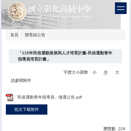
跳
到
主
要
內
容
首頁
體育組公告
區
「115年民俗運動推展與人才培育計畫-民俗運動青年
指導員培育計畫」
字體大小調整
小
中
大
請參閱附件
「民俗運動青年指導員」徵選公告.pdf
批次下載附件
瀏覽數:
224