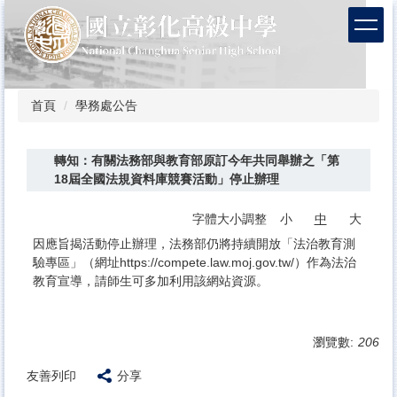
跳
到
主
要
內
容
首頁
學務處公告
區
轉知：有關法務部與教育部原訂今年共同舉辦之「第
18屆全國法規資料庫競賽活動」停止辦理
字體大小調整
小
中
大
因應旨揭活動停止辦理，法務部仍將持續開放「法治教育測
驗專區」（網址https://compete.law.moj.gov.tw/）作為法治
教育宣導，請師生可多加利用該網站資源。
瀏覽數:
206
友善列印
分享