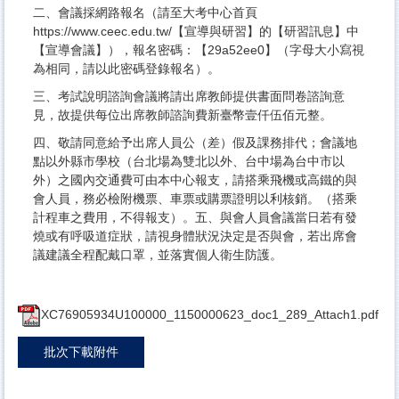
二、會議採網路報名（請至大考中心首頁
https://www.ceec.edu.tw/【宣導與研習】的【研習訊息】中
【宣導會議】），報名密碼：【29a52ee0】（字母大小寫視
為相同，請以此密碼登錄報名）。
三、考試說明諮詢會議將請出席教師提供書面問卷諮詢意
見，故提供每位出席教師諮詢費新臺幣壹仟伍佰元整。
四、敬請同意給予出席人員公（差）假及課務排代；會議地
點以外縣市學校（台北場為雙北以外、台中場為台中市以
外）之國內交通費可由本中心報支，請搭乘飛機或高鐵的與
會人員，務必檢附機票、車票或購票證明以利核銷。（搭乘
計程車之費用，不得報支）。五、與會人員會議當日若有發
燒或有呼吸道症狀，請視身體狀況決定是否與會，若出席會
議建議全程配戴口罩，並落實個人衛生防護。
XC76905934U100000_1150000623_doc1_289_Attach1.pdf
批次下載附件