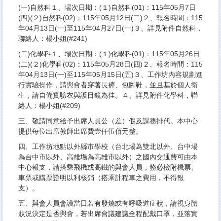
(一)自然科１、場次日期：(１)自然科(01)：115年05月7日
(四)(２)自然科(02)：115年05月12日(二)２、報名時間：115
年04月13日(一)至115年04月27日(一)３、詳見附件自然科，
聯絡人：楊小姐(#241)
(二)化學科１、場次日期：(１)化學科(01)：115年05月26日
(二)(２)化學科(02)：115年05月28日(四)２、報名時間：115
年04月13日(一)至115年05月15日(五)３、工作坊內容規劃進
行實驗操作，請與會者穿著長褲、包腳鞋，並且基於個人衛
生，請自備實驗衣與護目鏡為佳。４、詳見附件化學科，聯
絡人：楊小姐(#209)
三、敬請同意給予出席人員公（差）假及課務排代。本中心
提供每位出席教師出席費壹仟伍佰元整。
四、工作坊地點以外縣市學校（台北場為雙北以外、台中場
為台中市以外、高雄場為高雄市以外）之國內交通費可由本
中心報支，請搭乘飛機或高鐵的與會人員，務必檢附機票、
車票或購票證明以利核銷（搭乘計程車之費用，不得報
支）。
五、與會人員會議當日若有發燒或有呼吸道症狀，請視身體
狀況決定是否與會，若出席會議建議全程配戴口罩，並落實