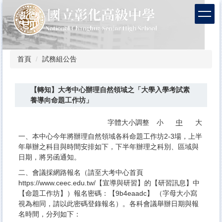
跳
到
主
要
內
容
首頁
試務組公告
區
【轉知】大考中心辦理自然領域之「大學入學考試素
養導向命題工作坊」
字體大小調整
小
中
大
一、本中心今年將辦理自然領域各科命題工作坊2-3場，上半
年舉辦之科目與時間安排如下，下半年辦理之科別、區域與
日期，將另函通知。
二、會議採網路報名（請至大考中心首頁
https://www.ceec.edu.tw/【宣導與研習】的【研習訊息】中
【命題工作坊】）報名密碼：【9b4eaadc】 （字母大小寫
視為相同，請以此密碼登錄報名）。各科會議舉辦日期與報
名時間，分列如下：