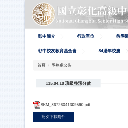
跳
到
主
要
內
容
彰中簡介
行政單位
教學
區
彰中校友教育基金會
84週年校慶
首頁
學務處公告
115.04.10 班級整潔分數
SKM_36726041309590.pdf
批次下載附件