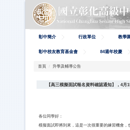
跳
到
主
要
內
容
彰中簡介
行政單位
教學
區
彰中校友教育基金會
84週年校慶
首頁
升學及輔導公告
【高三模擬面試報名資料確認通知】，4月1
各位同學好：
模擬面試即將到來，這是一次很重要的練習機會，