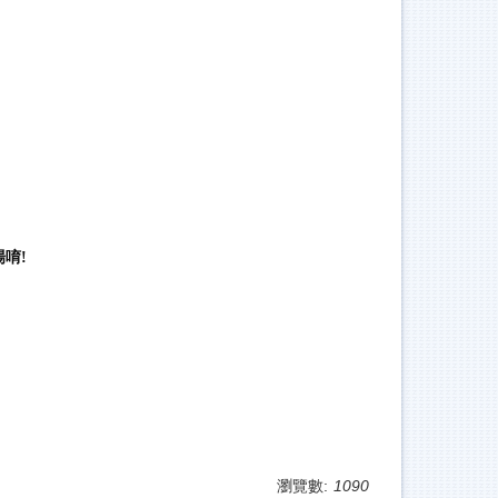
唷!
瀏覽數:
1090