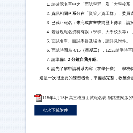
請確認名單中之「面試學群」及「大學校系
資訊相關科系分在「資管／資工群」，委員
已截止報名；未完成書審或簡歷上傳者，請
若發現報名資料有誤（學群、大學校系等）
面試名單、面試學群及場地，請詳見附件。
面試時間為
4/15
（星期三），12:55
請準時至
請準備
1–2
分鐘自我介紹
。
請先了解申請科系內容（在學什麼）、學校
這是一次很重要的練習機會，準備越完整，收穫會
115年4月15日高三模擬面試報名表-網路查閱版(依
批次下載附件