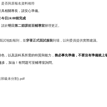
」是否與原報名資料相符
皆具相關專長，請安心準備。
於
今日24:00前完成
，請於
明日第二節課前至輔導室
辦理更正。
面試地點報到，並
穿著正式面試服裝
到場，以利委員提供實際建議。
特色，以及該科系所需的特質與能力，
務必事先準備，不要沒有準備就上場
越多，加油！有問題可至輔導室詢問。
班級未分割).pdf