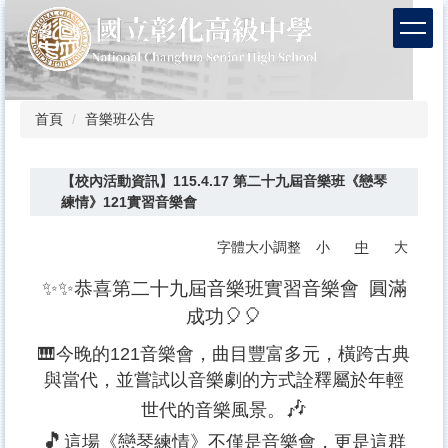
跳
到
主
要
內
容
首頁
音樂班公告
區
【校內活動資訊】115.4.17 第二十九屆音樂班《戀琴
練情》121實習音樂會
字體大小調整
小
中
大
✨✨恭喜第二十九屆音樂班實習音樂會 圓滿
成功🎈🎈
🎹今晚的121音樂會，曲目豐富多元，橫跨古典
與當代，並嘗試以音樂劇的方式詮釋屬於年輕
🎶
世代的音樂風景。
🎵
這場《戀琴練情》不僅是音樂會，更是這群