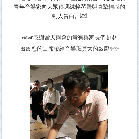
青年音樂家向大眾傳遞純粹琴聲與真摯情感的
💌
動人告白。
🎺🎺感謝當天與會的貴賓與家長們🎻🎻
🎀🎀您的出席帶給音樂班莫大的鼓勵✨✨