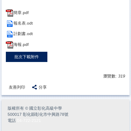
簡章.pdf
報名表.odt
計劃書.odt
海報.pdf
批次下載附件
瀏覽數:
319
友善列印
分享
版權所有
©
國立彰化高級中學
500017 彰化縣彰化市中興路78號
電話
04-722-2121