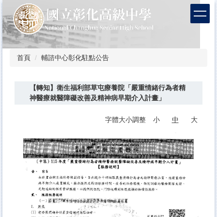
跳
到
主
要
內
容
首頁
輔諮中心彰化駐點公告
區
【轉知】衛生福利部草屯療養院「嚴重情緒行為者精
神醫療就醫障礙改善及精神病早期介入計畫」
字體大小調整
小
中
大