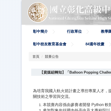
跳
到
主
要
內
容
彰中簡介
行政單位
教學
區
彰中校友教育基金會
84週年校慶
首頁
競賽公告
【資媒組轉知】「Balloon Popping Ch
為培育我國入軌火箭計畫之導控專業人才，
關技術之學習與交流。
本競賽內容係由參賽者開發 Pytho
參加對象包括國內外高中及大專校院以