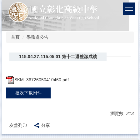
跳
到
主
要
內
容
首頁
學務處公告
區
115.04.27-115.05.01 第十二週整潔成績
SKM_36726050410460.pdf
批次下載附件
瀏覽數:
213
友善列印
分享