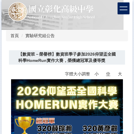
跳
到
主
要
內
容
首頁
實驗研究組公告
區
【數資班－榮譽榜】數資班學子參加2026仰望盃全國
科學HomeRun實作大賽，榮獲總冠軍及優等獎
字體大小調整
小
中
大