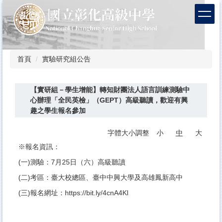
跳
到
主
要
內
容
首頁
實驗研究組公告
區
【實研組－學生增能】轉知財團法人語言訓練測驗中
心辦理「全民英檢」（GEPT）高級聽讀，歡迎有興
趣之學生報名參加
字體大小調整
小
中
大
※報名資訊：
(一)測驗：7月25日（六）高級聽讀
(二)考區：臺大校總區、臺中中興大學及高雄鳳新高中
(三)報名網址：
https://bit.ly/4cnA4Kl