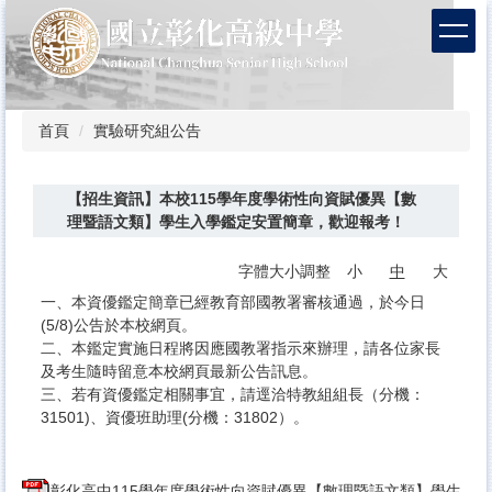
跳
到
主
要
內
容
首頁
實驗研究組公告
區
【招生資訊】本校115學年度學術性向資賦優異【數
理暨語文類】學生入學鑑定安置簡章，歡迎報考！
字體大小調整
小
中
大
一、本資優鑑定簡章已經教育部國教署審核通過，於今日
(5/8)公告於本校網頁。
二、本鑑定實施日程將因應國教署指示來辦理，請各位家長
及考生隨時留意本校網頁最新公告訊息。
三、若有資優鑑定相關事宜，請逕洽特教組組長（分機：
31501)、資優班助理(分機：31802）。
彰化高中115學年度學術性向資賦優異【數理暨語文類】學生