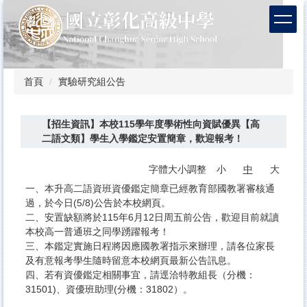
跳
到
主
要
內
容
首頁
實驗研究組公告
區
【招生資訊】本校115學年度學術性向資賦優異【高
二語文類】學生入學鑑定安置簡章，歡迎報考！
字體大小調整
小
中
大
一、本升高二語資班資優鑑定簡章已經教育部國教署審核通
過，於今日(5/8)公告於本校網頁。
二、安置缺額將於115年6月12日周五前公告，歡迎目前就讀
本校高一普通班之同學踴躍報考！
三、本鑑定實施日程將因應國教署指示來辦理，請各位家長
及有意報考學生隨時留意本校網頁最新公告訊息。
四、若有資優鑑定相關事宜，請逕洽特教組長（分機：
31501)、資優班助理(分機：31802）。