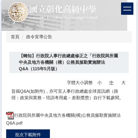
跳
到
主
要
內
容
首頁
政令宣導公告
區
【轉知】行政院人事行政總處修正之「行政院與所屬
中央及地方各機關（構）公務員服勤實施辦法
Q&A（115年5月版）
字體大小調整
小
中
大
旨揭Q&A(如附件)，亦可至人事行政總處全球資訊網（路
徑：政策與業務－培訓考用處－差勤獎懲）自行下載參閱。
行政院與所屬中央及地方各機關(構)公務員服勤實施辦法
Q&A.pdf
批次下載附件