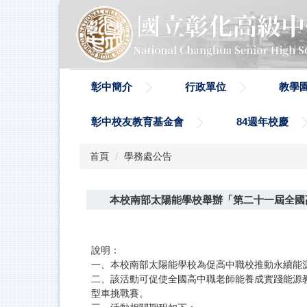
跳
到
主
要
內
容
彰中簡介
行政單位
教學
區
彰中校友教育基金會
84週年校慶
首頁
學務處公告
本校南部太陽能學校舉辦「第二十一屆全國高
說明：
一、本校南部太陽能學校為促高中職校推動永續能
二、該活動可促使全國高中職老師能養成實踐能源
型車挑戰賽。