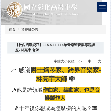
跳
到
主
要
內
容
首頁
音樂班公告
區
【校內活動資訊】115.5.11 114年音樂班音樂專題講
座- 林亮宇 老師
字體大小調整
小
中
大
🪄 感謝
爵士鋼琴家、跨界音樂家-
林亮宇大師
🎼
🎶他是跨領域
作曲家、編曲家、也是音
樂製作人
🎵十年後你想成為怎麼樣的人呢？🎹