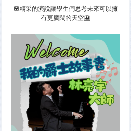
💟精采的演說讓學生們思考未來可以擁
有更廣闊的天空🎦