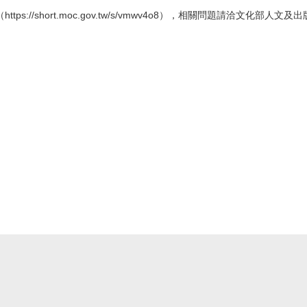
/short.moc.gov.tw/s/vmwv4o8），相關問題請洽文化部人文及出版司