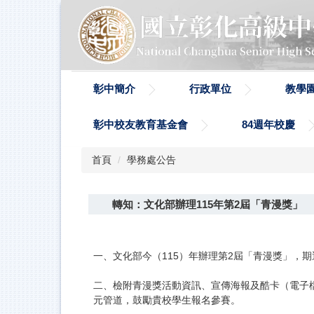
跳
到
主
要
內
容
彰中簡介
行政單位
教學
區
彰中校友教育基金會
84週年校慶
首頁
學務處公告
轉知：文化部辦理115年第2屆「青漫獎」
一、文化部今（115）年辦理第2屆「青漫獎」，
二、檢附青漫獎活動資訊、宣傳海報及酷卡（電子
元管道，鼓勵貴校學生報名參賽。