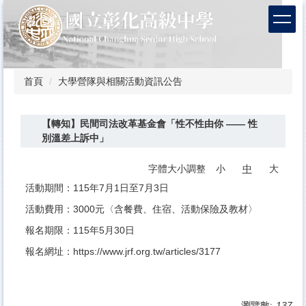
跳
到
主
要
內
容
首頁
大學營隊與相關活動資訊公告
區
【轉知】民間司法改革基金會「性不性由你 —— 性
別溫差上訴中」
字體大小調整
小
中
大
活動期間：115年7月1日至7月3日
活動費用：3000元〈含餐費、住宿、活動保險及教材〉
報名期限：115年5月30日
報名網址：
https://www.jrf.org.tw/articles/3177
瀏覽數:
137