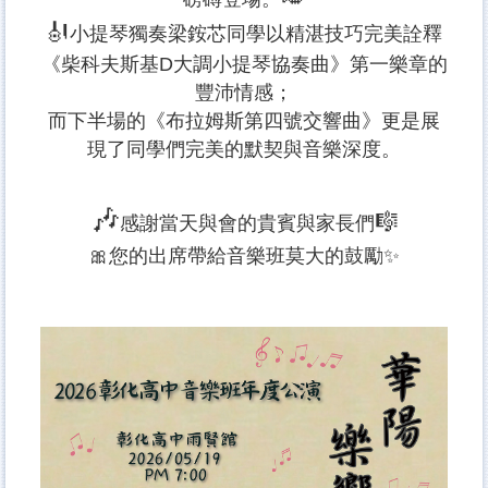
🎻
小提琴獨奏梁銨芯同學以精湛技巧完美詮釋
《柴科夫斯基D大調小提琴協奏曲》第一樂章的
豐沛情感；
而下半場的《布拉姆斯第四號交響曲》更是展
現了同學們完美的默契與音樂深度。
🎶
🎼
感謝當天與會的貴賓與家長們
🎀您的出席帶給音樂班莫大的鼓勵✨