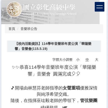
跳
到
主
要
內
容
首頁
音樂班公告
區
【校內活動資訊】114學年音樂班年度公演「華陽樂
響」音樂會(115.5.19)
字體大小調整
小
中
大
✨✨恭喜114學年音樂班年度公演「華陽樂
響」音樂會 圓滿完成🎈🎈
🎵開場由林慧芬老師指導的
女聲重唱
優雅深情
與純淨希望交織。
隨後，在指揮巫竑毅老師的帶領下，
管弦樂團
🎺
磅礡登場。