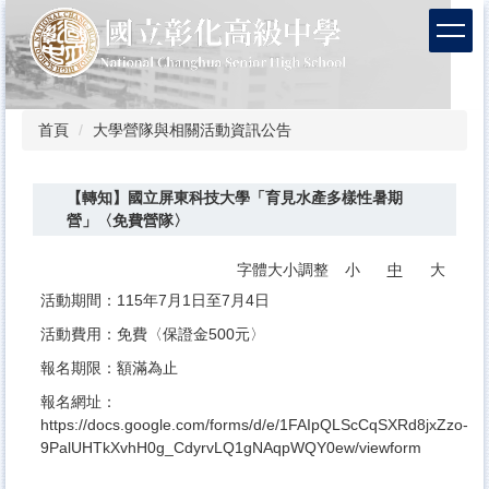
跳
到
主
要
內
容
首頁
大學營隊與相關活動資訊公告
區
【轉知】國立屏東科技大學「育見水產多樣性暑期
營」〈免費營隊〉
字體大小調整
小
中
大
活動期間：115年7月1日至7月4日
活動費用：免費〈保證金500元〉
報名期限：額滿為止
報名網址：
https://docs.google.com/forms/d/e/1FAIpQLScCqSXRd8jxZzo-
9PalUHTkXvhH0g_CdyrvLQ1gNAqpWQY0ew/viewform