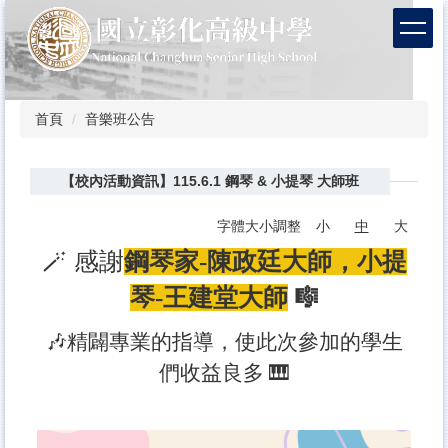
跳
到
主
要
內
容
首頁
音樂班公告
區
【校內活動資訊】115.6.1 鋼琴 & 小提琴 大師班
字體大小調整
小
中
大
🪄 感謝
鋼琴家-
陳政廷大師，
小提
琴-王建堂大師
🎼
🎶精闢專業的指導，使此次參加的學生
們收益良多
🎹