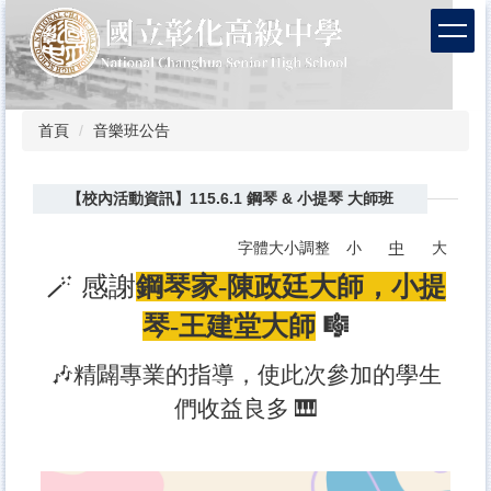
跳
到
主
要
內
容
首頁
音樂班公告
區
【校內活動資訊】115.6.1 鋼琴 & 小提琴 大師班
字體大小調整
小
中
大
🪄 感謝
鋼琴家-
陳政廷大師，
小提
琴-王建堂大師
🎼
🎶精闢專業的指導，使此次參加的學生
們收益良多
🎹