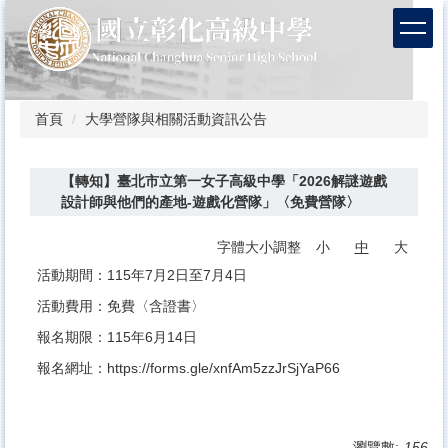
跳
到
主
要
內
容
首頁
大學營隊與相關活動資訊公告
區
【轉知】臺北市立第一女子高級中學「2026解謎遊戲
設計師與他們的產地-遊戲化營隊」〈免費營隊〉
字體大小調整
小
中
大
活動期間：115年7月2日至7月4日
活動費用：免費〈含證書〉
報名期限：115年6月14日
報名網址：
https://forms.gle/xnfAm5zzJrSjYaP66
瀏覽數:
156