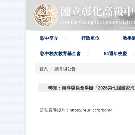
跳
到
主
要
內
容
彰中簡介
行政單位
教學
區
彰中校友教育基金會
84週年校慶
首頁
訓育組公告
轉知：海洋委員會舉辦「2026第七屆國家
詳如宣導短片：https://reurl.cc/grbqm4