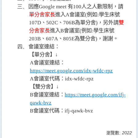
三、
因應
Google meet
有
100
人之人數限制，
請
單分
舍家長
進入
A
會議室
(
例如
:
學生床號
107
D
、
502
C
、
706
B
為單分舍
)
，另外
請
雙
分舍
家長
進入
B
會議室
(
例如
:
學生床號
203
B
、
607
A
、
805
E
為雙分舍
)
，謝謝。
四、
會議室連結：
【
單分舍
】↓
A
會議室連結：
https://meet.google.com/idx-wfdc-rpz
A
會議室代碼：
idx-wfdc-rpz
【
雙分舍
】↓
B
會議室連結：
https://meet.google.com/ifj-
qawk-bvz
B
會議室代碼：
ifj-qawk-bvz
瀏覽數:
2022