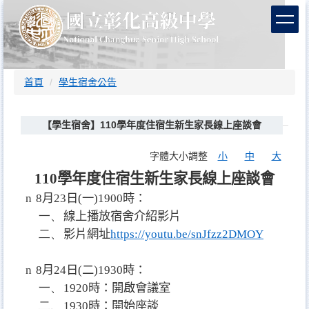
跳
到
主
要
內
容
首頁
學生宿舍公告
區
【學生宿舍】110學年度住宿生新生家長線上座談會
字體大小調整
小
中
大
110
學年度住宿生新生
家長線上座談會
n
8
月
23
日
(
一
)1900
時：
一、
線上播放
宿舍介紹影片
二、
影片網址
https://youtu.be/snJfzz2DMOY
n
8
月
24
日
(
二
)1930
時：
一、
1920
時：開啟會議室
二、
1930
時：開始座談