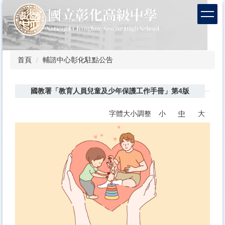
跳
到
主
要
內
容
首頁
輔諮中心彰化駐點公告
區
國教署「教育人員兒童及少年保護工作手冊」第4版
字體大小調整
小
中
大