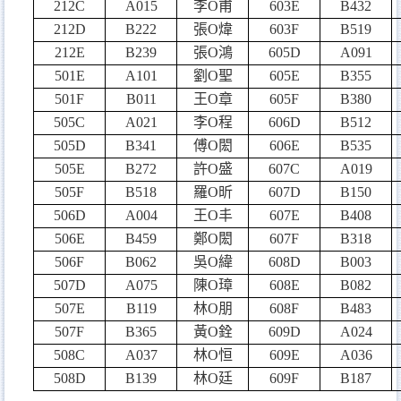
212C
A015
李
O
甫
603E
B432
212D
B222
張
O
煒
603F
B519
212E
B239
張
O
鴻
605D
A091
501E
A101
劉
O
聖
605E
B355
501F
B011
王
O
章
605F
B380
505C
A021
李
O
程
606D
B512
505D
B341
傅
O
閎
606E
B535
505E
B272
許
O
盛
607C
A019
505F
B518
羅
O
昕
607D
B150
506D
A004
王
O
丰
607E
B408
506E
B459
鄭
O
閎
607F
B318
506F
B062
吳
O
緯
608D
B003
507D
A075
陳
O
璋
608E
B082
507E
B119
林
O
朋
608F
B483
507F
B365
黃
O
銓
609D
A024
508C
A037
林
O
恒
609E
A036
508D
B139
林
O
廷
609F
B187