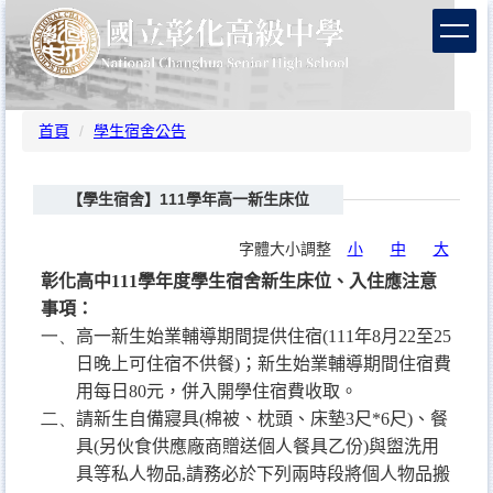
跳
到
主
要
內
容
首頁
學生宿舍公告
區
【學生宿舍】111學年高一新生床位
字體大小調整
小
中
大
彰化高中
111
學年度學生宿舍新生床位、入住應注意
事項：
一、
高一新生始業輔導期間提供住宿
(111
年
8
月
22
至
25
日晚上可住宿不供餐
)
；新生始業輔導期間住宿費
用每日
80
元，併入開學住宿費收取。
二、
請新生自備寢具
(
棉被、枕頭、床墊
3
尺
*6
尺
)
、餐
具
(
另伙食供應廠商贈送個人餐具乙份
)
與盥洗用
具等私人物品
,
請務必於下列兩時段將個人物品搬