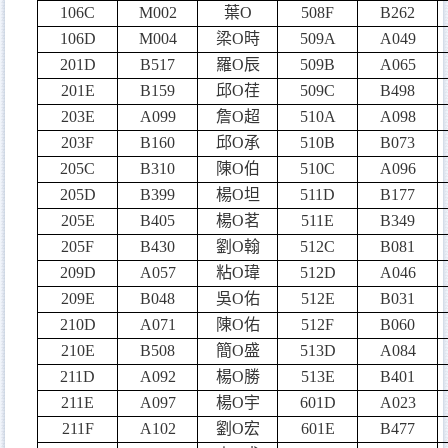
106C
M002
葉
O
508F
B262
106D
M004
梁
O
時
509A
A049
201D
B517
羅
O
辰
509B
A065
201E
B159
邱
O
荏
509C
B498
203E
A099
詹
O
超
510A
A098
203F
B160
邱
O
承
510B
B073
205C
B310
陳
O
伯
510C
A096
205D
B399
楊
O
坦
511D
B177
205E
B405
楊
O
茗
511E
B349
205F
B430
劉
O
翰
512C
B081
209D
A057
粘
O
瑋
512D
A046
209E
B048
吳
O
佑
512E
B031
210D
A071
陳
O
佑
512F
B060
210E
B508
簡
O
盛
513D
A084
211D
A092
楊
O
勝
513E
B401
211E
A097
楊
O
宇
601D
A023
211F
A102
劉
O
宏
601E
B477