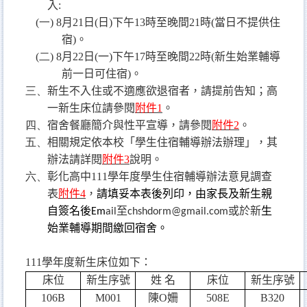
入
:
(一)
8
月
21
日
(
日
)
下午
13
時至晚間
21
時
(
當日不提供住
宿
)
。
(二)
8
月
22
日
(
一
)
下午
17
時至晚間
22
時
(
新生始業輔導
前一日可住宿
)
。
三、
新生不入住或不適應欲退宿者，請提前告知；高
一新生床位請參閱
附件
1
。
四、
宿舍餐廳簡介與性平宣導，請參閱
附件
2
。
五、
相關規定依本校「學生住宿輔導辦法辦理」，其
辦法請詳閱
附件
3
說明。
六、
彰化高中
111
學年度學生住宿輔導辦法意見調查
表
附件
4
，
請填妥本表後列印，由家長及新生親
自簽名後
至
或於新
生
Em
ail
chshdorm@gmail.com
始業輔導期間繳回宿舍。
111
學年度新生床位如下：
床位
新生序號
姓 名
床位
新生序號
106B
M001
陳
O
姍
508E
B320