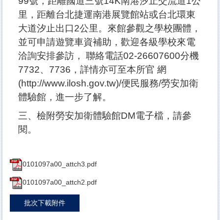
99號，距離國道三號14K南港汐止交流道1公
里，距離台北捷運南港展覽館站或台北環東
大道汐止出口2公里。來館參觀之學校團體，
並可申請遊覽車資補助，歡迎各級學校來電
洽詢安排參訪， 聯絡電話02-26607600分機
7732、7736，詳情亦可至本所官 網
(http://www.ilosh.gov.tw)/便民服務/勞安加衛
體驗館，進一步了解。
三、檢附勞安加衛體驗館DM電子檔，請參
閱。
0101097a00_attch3.pdf
0101097a00_attch2.pdf
批次下載附件