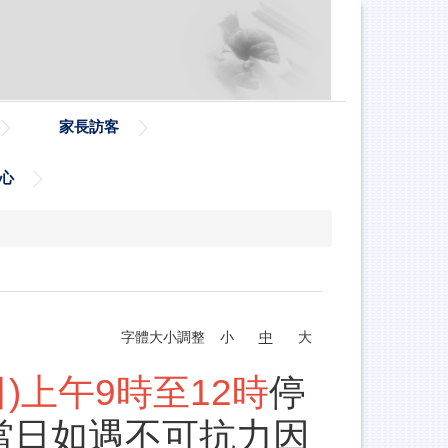
家長訪客
心
字體大小調整
小
中
大
(日)上午9時至12時
停
當日如遇不可抗力因