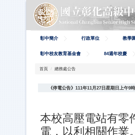
跳
到
主
要
內
容
彰中簡介
行政單位
教學
區
彰中校友教育基金會
84週年校慶
首頁
總務處公告
《停電公告》111年11月27日星期日上午9
本校高壓電站有零
電，以利相關作業