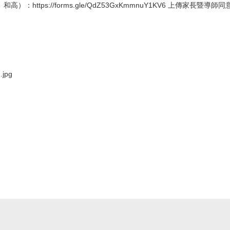
https://forms.gle/QdZ53GxKmmnuY1KV6 上傳家長暨導
jpg