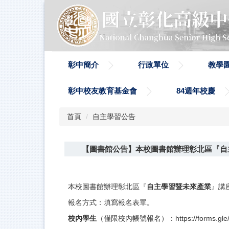
跳
到
主
要
內
容
彰中簡介
行政單位
教學
區
彰中校友教育基金會
84週年校慶
首頁
自主學習公告
【圖書館公告】本校圖書館辦理彰北區『自
本校圖書館辦理彰北區『
自主學習暨未來產業
』講
報名方式：填寫報名表單。
校內學生
（僅限校內帳號報名）：https://forms.gle/r