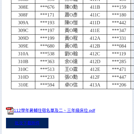
308E
***676
陳
O
勳
411B
***159
308F
***171
蕭
O
彥
411C
***180
309A
***193
陳
O
愷
411D
***442
309C
***197
黃
O
曦
411E
***347
309D
***199
黃
O
程
412A
***331
309E
***680
黃
O
皓
412B
***084
310A
***538
劉
O
翰
412C
***119
310B
***363
余
O
達
412D
***285
310C
***513
王
O
霆
412E
***471
310D
***233
張
O
勳
412F
***447
310E
***594
卓
O
信
413A
***206
112學年暑輔住宿名單及二、三年級床位.pdf
批次下載附件