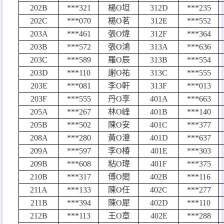
202B
***321
楊
O
坦
312D
***235
202C
***070
楊
O
茗
312E
***552
203A
***461
張
O
煒
312F
***364
203B
***572
張
O
鴻
313A
***636
203C
***589
羅
O
辰
313B
***554
203D
***110
謝
O
祐
313C
***555
203E
***081
李
O
軒
313F
***013
203F
***555
丹
O
享
401A
***663
205A
***267
林
O
峰
401B
***140
205B
***502
陳
O
安
401C
***377
208A
***280
黃
O
澄
401D
***637
209A
***597
李
O
椿
401E
***303
209B
***608
粘
O
瑋
401F
***375
210B
***317
傅
O
閎
402B
***116
211A
***133
陳
O
任
402C
***277
211B
***394
陳
O
犀
402D
***110
212B
***113
王
O
章
402E
***288