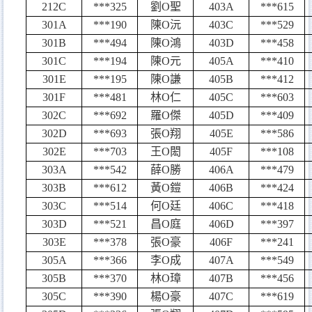
212C
***325
劉
O
聖
403A
***615
301A
***190
陳
O
沅
403C
***529
301B
***494
陳
O
鴻
403D
***458
301C
***194
陳
O
元
405A
***410
301E
***195
陳
O
謙
405B
***412
301F
***481
林
O
仁
405C
***603
302C
***692
羅
O
傑
405D
***409
302D
***693
張
O
翔
405E
***586
302E
***703
王
O
閎
405F
***108
303A
***542
薛
O
勝
406A
***479
303B
***612
黃
O
鎧
406B
***424
303C
***514
何
O
廷
406C
***418
303D
***521
昌
O
庭
406D
***397
303E
***378
張
O
豪
406F
***241
305A
***366
李
O
成
407A
***549
305B
***370
林
O
璋
407B
***456
305C
***390
楊
O
豪
407C
***619