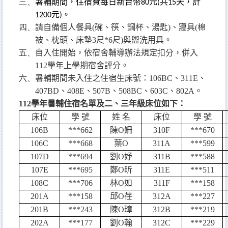
三、
暑輔期間，住宿費每日新台幣
元
共
天，計
80
(
15
元
。
1200
)
四、
請自備個人餐具
(
碗、筷、鋼杯、湯匙
)
、寢具
(
棉
被、枕頭、床墊
3
尺
*6
尺
)
與盥洗用具。
五、
自入住開始，依宿舍輔導辦法規定扣分，併入
112
學年上學期宿舍評分。
六、
暑輔期間未入住之住宿生床號：
106BC
、
311E
、
407BD
、
408E
、
507B
、
508BC
、
603C
、
802A
。
112
學年暑輔住宿名單及二、三年級床位如下：
床位
學 號
姓 名
床位
學 號
106B
***662
陳
O
姍
310F
***670
106C
***668
葉
O
311A
***599
107D
***694
劉
O
妤
311B
***588
107E
***695
鄭
O
昕
311E
***511
108C
***706
林
O
如
311F
***158
201A
***158
邱
O
荏
312A
***227
201B
***243
陳
O
璋
312B
***219
202A
***177
劉
O
翰
312C
***229