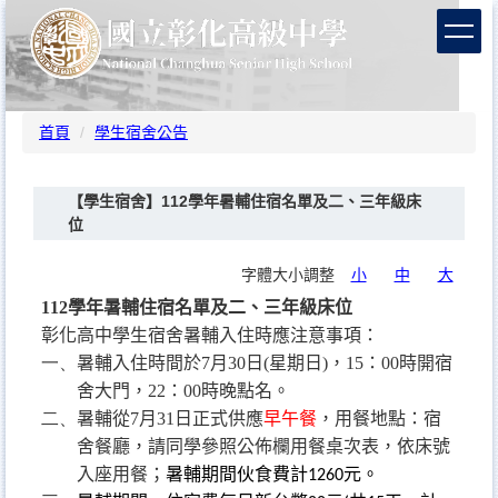
跳
到
主
要
內
容
首頁
學生宿舍公告
區
【學生宿舍】112學年暑輔住宿名單及二、三年級床
位
字體大小調整
小
中
大
112
學年暑輔住宿名單及二、三年級床位
彰化高中學生宿舍暑輔入住時應注意事項：
一、
暑輔入住時間於
7
月
30
日
(
星期日
)
，
15
：
00
時開宿
舍大門，
22
：
00
時晚點名。
二、
暑輔從
7
月
31
日正式供應
早午餐
，用餐地點：宿
舍餐廳，請同學參照公佈欄用餐桌次表，依床號
入座用餐；
暑輔期間伙食費計
元。
1260