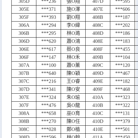
305D
***236
張
O
翔
407D
***595
305E
***371
施
O
澤
407E
***606
305F
***393
劉
O
翔
408B
***187
306A
***294
李
O
緯
408C
***202
306B
***295
林
O
澔
408D
***186
306D
***620
蕭
O
鴻
408E
***183
306E
***617
蔡
O
良
408F
***455
306F
***147
林
O
禾
409B
***104
307A
***100
蕭
O
薰
409C
***120
307B
***640
陳
O
穎
409D
***467
307C
***216
王
O
睿
409E
***182
307D
***341
陳
O
安
409F
***468
307E
***324
朱
O
瑜
410A
***323
307F
***476
吳
O
龍
410B
***322
308A
***658
巫
O
育
410C
***131
308B
***270
陳
O
任
410D
***379
308C
***028
鄭
O
植
410E
***501
308D
***596
林
O
翰
411A
***450