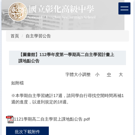
跳
到
主
要
內
容
首頁
自主學習公告
區
【圖書館】112學年度第一學期高二自主學習計畫上
課地點公告
字體大小調整
小
中
大
如附檔
※本學期自主學習總計17週，請同學自行尋找空閒時間再補1
週的進度，以達到規定的18週。
1121學期高二自主學習上課地點公告.pdf
批次下載附件