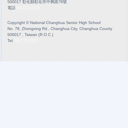
500017 彰化縣彰化市中興路78號
電話
04-722-2121
Copyright
©
National Changhua Senior High School
No. 78, Zhongxing Rd., Changhua City, Changhua County
500017 , Taiwan (R.O.C.)
Tel.
04-722-2121