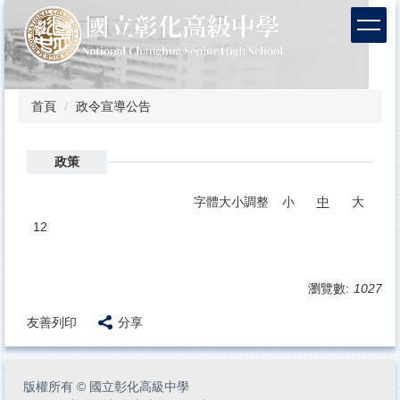
跳
到
主
要
內
容
首頁
政令宣導公告
區
政策
字體大小調整
小
中
大
12
瀏覽數:
1027
友善列印
分享
版權所有
©
國立彰化高級中學