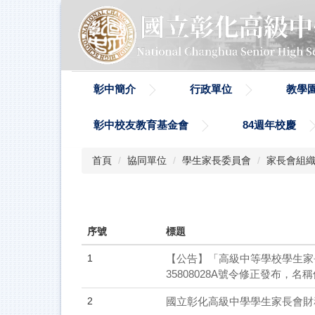
跳
到
主
要
內
容
彰中簡介
行政單位
教學
區
彰中校友教育基金會
84週年校慶
首頁
協同單位
學生家長委員會
家長會組
序號
標題
1
【公告】「高級中等學校學生家長
35808028A號令修正發布
2
國立彰化高級中學學生家長會財