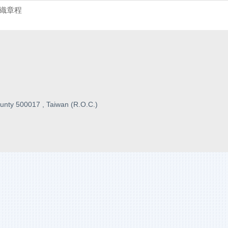
織章程
unty 500017 , Taiwan (R.O.C.)