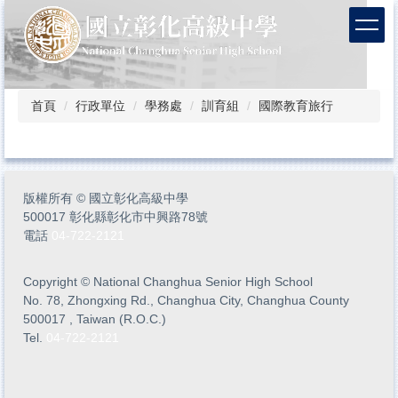
跳
到
主
要
內
容
首頁
行政單位
學務處
訓育組
國際教育旅行
區
版權所有
©
國立彰化高級中學
500017 彰化縣彰化市中興路78號
電話
04-722-2121
Copyright
©
National Changhua Senior High School
No. 78, Zhongxing Rd., Changhua City, Changhua County
500017 , Taiwan (R.O.C.)
Tel.
04-722-2121