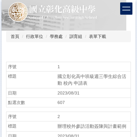
跳
到
主
要
內
容
首頁
行政單位
學務處
訓育組
表單下載
區
1
國立彰化高中班級週三學生綜合活
動 校內 申請表
2023/08/31
607
2
辦理校外參訪活動簽陳與計畫範例
2023/08/31