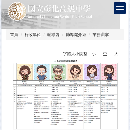
跳
到
主
要
內
容
首頁
行政單位
輔導處
輔導處介紹
業務職掌
區
字體大小調整
小
中
大