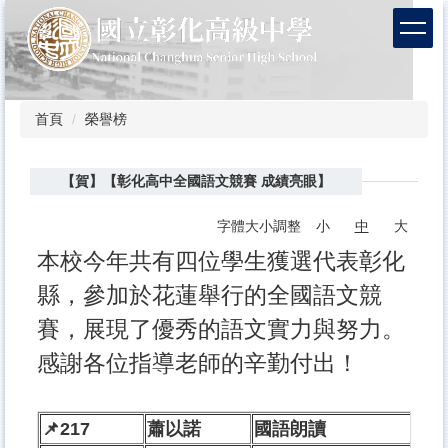
跳
到
主
要
內
容
首頁
榮譽榜
區
【賀】【彰化高中全國語文競賽 成績亮眼】
字體大小調整
小
中
大
本校今年共有四位學生獲選代表彰化
縣，參加於花蓮舉行的全國語文競
賽，展現了優秀的語文實力與努力。
感謝各位指導老師的辛勤付出！
📌217
蕭以諾
國語朗讀