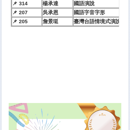
📌 314
楊承達
國語演說
📌 207
吳承恩
國語字音字形
📌 205
詹景珽
臺灣台語情境式演說