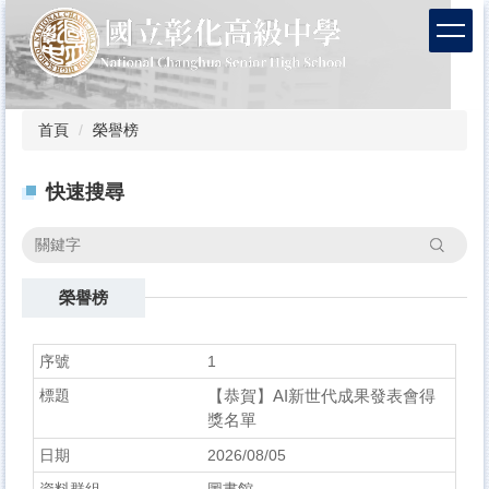
跳
到
主
要
內
容
首頁
榮譽榜
區
快速搜尋
搜尋
榮譽榜
1
【恭賀】AI新世代成果發表會得
獎名單
2026/08/05