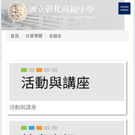
跳
到
主
要
內
容
首頁
分眾導覽
在校生
區
活動與講座